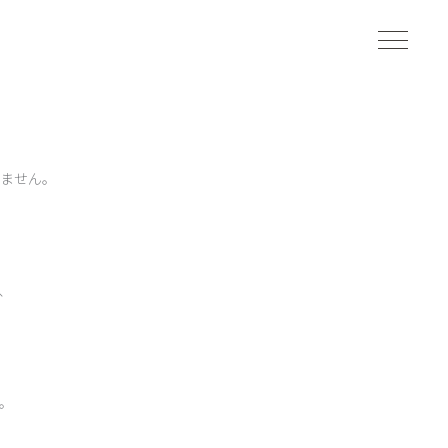
ません。
、
。