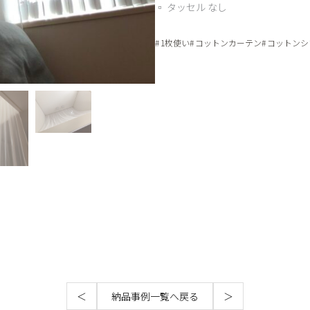
▫︎ タッセル なし
1枚使い
コットンカーテン
コットンシ
＜
納品事例一覧へ戻る
＞