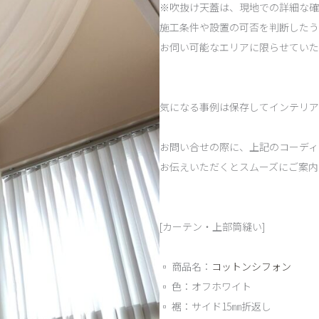
※吹抜け天蓋は、現地での詳細な確
施工条件や設置の可否を判断したう
お伺い可能なエリアに限らせていた
気になる事例は保存してインテリア
お問い合せの際に、上記のコーディネ
お伝えいただくとスムーズにご案内
[カーテン・上部筒縫い]
▫︎ 商品名：
コットンシフォン
▫︎ 色：オフホワイト
▫︎ 裾：サイド15㎜折返し