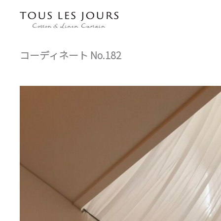
内
容
を
ス
コーディネート No.182
キ
ッ
プ