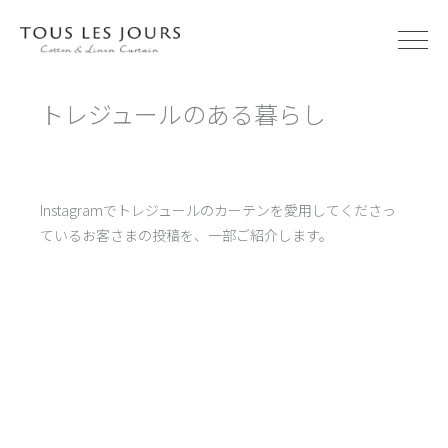
内
容
を
ス
トレジュールのある暮らし
キ
ッ
プ
Instagramでトレジュールのカーテンを愛用してくださっ
ているお客さまの投稿を、一部ご紹介します。