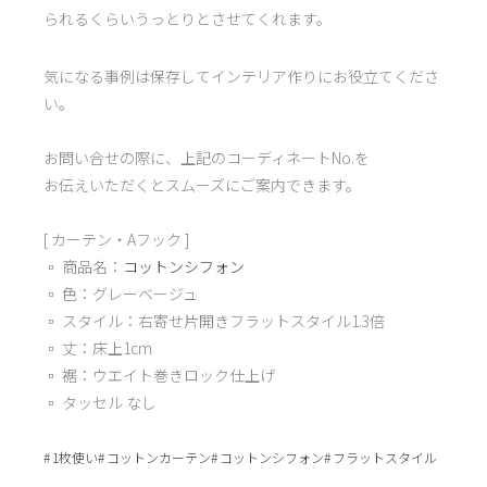
られるくらいうっとりとさせてくれます。
気になる事例は保存してインテリア作りにお役立てくださ
い。
お問い合せの際に、上記のコーディネートNo.を
お伝えいただくとスムーズにご案内できます。
[ カーテン・Aフック ]
▫︎ 商品名：
コットンシフォン
▫︎ 色：グレーベージュ
▫︎ スタイル：右寄せ片開きフラットスタイル1.3倍
▫︎ 丈：床上1cm
▫︎ 裾：ウエイト巻きロック仕上げ
▫︎ タッセル なし
1枚使い
コットンカーテン
コットンシフォン
フラットスタイル