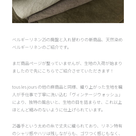
ベルギーリネン25の廃盤と入れ替わりの新商品、天然染め
ベルギーリネンのご紹介です。
まだ商品ページが整っていませんが、生地の入荷が始まり
ましたので先にこちらでご紹介させていただきます！
tous les jours の他の麻商品と同様、織り上がった生地を職
人が手仕事で丁寧に洗い込む「ヴィンテージウォッシュ」
により、独特の風合いと、生地の目を詰まらせ、これ以上
ほとんど縮みのないように仕上げられています。
25番手という太めの糸で丈夫に織られており、リネン特有
のシャリ感やハリは残しながらも、ゴワつく感じもなく、