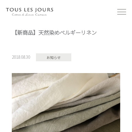
内
容
を
ス
【新商品】天然染めベルギーリネン
キ
ッ
プ
2018.08.30
お知らせ