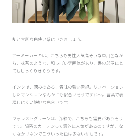
割と大胆な色使い系にいきましょう。
アーミーカーキは、こちらも男性人気高そうな軍用色なが
ら、抹茶のような、和っぽい雰囲気があり、畳の部屋にと
てもしっくりきそうです。
インクは、深みのある、青味の強い青緑。リノベーション
したマンションなんかにも似合いそうですね〜。言葉で表
現しにくい絶妙な色合いです。
フォレストグリーンは、深緑で、こちらも需要がありそう
です。緑系のカーテンって意外に人気があるのですが、な
かなかリネンでこういった色は少ないかもです。