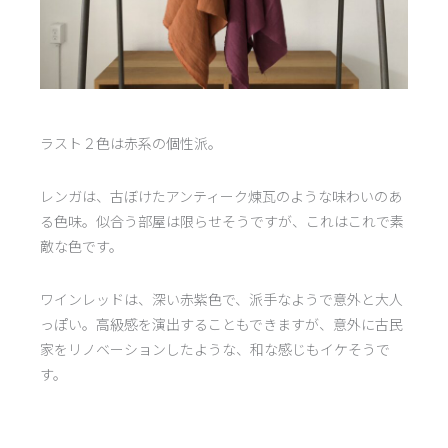
ラスト２色は赤系の個性派。
レンガは、古ぼけたアンティーク煉瓦のような味わいのあ
る色味。似合う部屋は限らせそうですが、これはこれで素
敵な色です。
ワインレッドは、深い赤紫色で、派手なようで意外と大人
っぽい。高級感を演出することもできますが、意外に古民
家をリノベーションしたような、和な感じもイケそうで
す。