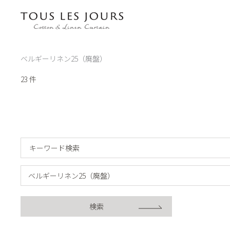
内
容
を
ス
ベルギーリネン25（廃盤）
キ
ッ
23 件
プ
検索